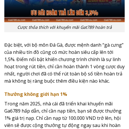
Cược thỏa thích với khuyến mãi Gat789 hoàn trả
Đặc biệt, với bộ môn Đá Gà, được mệnh danh “gà cưng”
của nhiều tín đồ cũng có mức hoàn siêu cấp lên tới
1,5%. Điểm nổi bật khiến chương trình chính là sự linh
hoạt trong rút tiền, chỉ cần hoàn thành 1 vòng cược duy
nhất, người chơi đã có thể rút toàn bộ số tiền hoàn trả
mà không bị ràng buộc thêm điều kiện nào khác.
Thưởng không giới hạn 1%
Trong năm 2025, nhà cái đã triển khai khuyến mãi
Ga6789 hấp dẫn, chỉ cần nạp tiền, bạn sẽ được thưởng
1% giá trị nạp. Chỉ cần nạp từ 100.000 VND trở lên, hội
viên sẽ được cộng thưởng tự động ngay sau khi hoàn