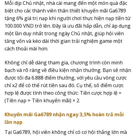
Mỗi dịp Chủ nhật, nhà cái mang đến một món quà đặc
biệt cho các thành viên thân thiết khuyến mãi Ga6789
tặng 6% giá trị nạp khi người chơi thực hiện nạp tiền từ
100.000 VND trở lên. Đây là ưu đãi hấp dẫn, chỉ áp dụng
một lần duy nhất trong ngày Chủ nhật, giúp hội viên
tăng vốn và kéo dài thời gian trải nghiệm game một
cách thoải mái hơn.
Không chỉ dễ dàng tham gia, chương trình còn minh
bạch và rõ ràng về điều kiện nhận thưởng. Bạn sẽ nhận
được tối đa 6.888 điểm thưởng, với yêu cầu vòng cược
chỉ x2 để có thể rút tiền sau đó. Cụ thể, số điểm cược
hợp lệ được tính theo công thức: Tiền cược hợp lệ =
(Tiền nạp + Tiền khuyến mãi) × 2.
Khuyến mãi Ga6789 nhận ngay 3,5% hoàn trả mỗi
lần nạp
Tại Ga6789, hội viên không chỉ có cơ hội thắng lớn mà