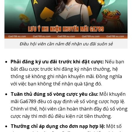
Điều hội viên cần nắm để nhận ưu đãi suôn sẻ
Phải đăng ký ưu đãi trước khi đặt cược:
Nếu bạn
bắt đầu cược trước khi đăng ký nhận thưởng, hệ
thống sẽ không ghi nhận khuyến mãi. Đồng nghĩa
với việc bạn không thể nhận quà tặng đó.
Tuân thủ đúng số vòng cược yêu cầu:
Mỗi khuyến
mãi Ga6789 đều có quy định về số vòng cược hợp lệ.
Chính vì thế, hội viên cần hoàn thành đầy đủ số vòng
cược này thì mới đủ điều kiện rút tiền thưởng.
Thưởng chỉ áp dụng cho đơn nạp hợp lệ:
Một số